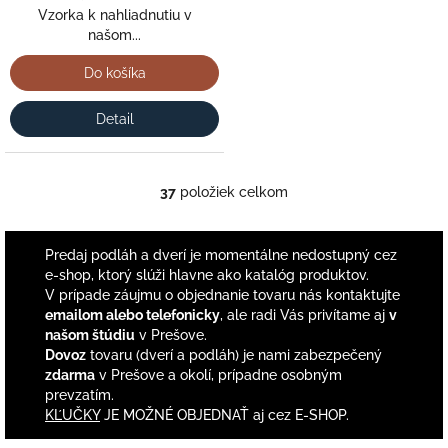
Vzorka k nahliadnutiu v
našom...
Do košíka
Detail
37
položiek celkom
O
v
l
á
Predaj podláh a dverí je momentálne nedostupný cez
d
e-shop, ktorý slúži hlavne ako katalóg produktov.
a
V prípade záujmu o objednanie tovaru nás kontaktujte
c
emailom alebo telefonicky
, ale radi Vás privítame aj
v
i
našom štúdiu
v Prešove.
e
Dovoz
tovaru (dverí a podláh) je nami zabezpečený
p
zdarma
v Prešove a okolí, prípadne osobným
r
prevzatím.
v
KĽUČKY
JE MOŽNÉ OBJEDNAŤ aj cez E-SHOP.
k
y