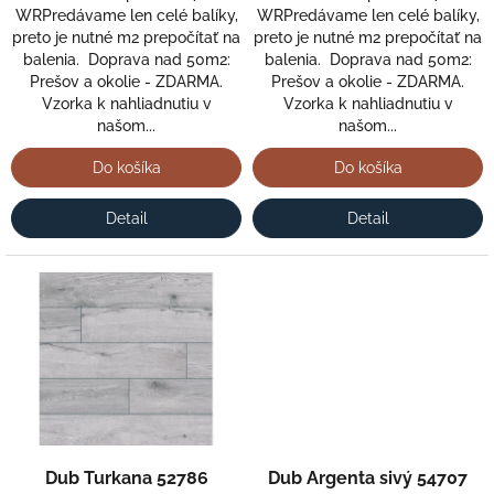
WRPredávame len celé balíky,
WRPredávame len celé balíky,
v
preto je nutné m2 prepočítať na
preto je nutné m2 prepočítať na
balenia. Doprava nad 50m2:
balenia. Doprava nad 50m2:
Prešov a okolie - ZDARMA.
Prešov a okolie - ZDARMA.
Vzorka k nahliadnutiu v
Vzorka k nahliadnutiu v
našom...
našom...
Do košíka
Do košíka
Detail
Detail
Dub Turkana 52786
Dub Argenta sivý 54707