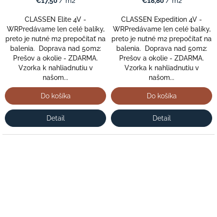
€17,50
/ m2
€18,80
/ m2
CLASSEN Elite 4V -
CLASSEN Expedition 4V -
WRPredávame len celé balíky,
WRPredávame len celé balíky,
preto je nutné m2 prepočítať na
preto je nutné m2 prepočítať na
balenia. Doprava nad 50m2:
balenia. Doprava nad 50m2:
Prešov a okolie - ZDARMA.
Prešov a okolie - ZDARMA.
Vzorka k nahliadnutiu v
Vzorka k nahliadnutiu v
našom...
našom...
Do košíka
Do košíka
Detail
Detail