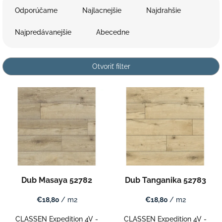
a
Odporúčame
Najlacnejšie
Najdrahšie
d
e
Najpredávanejšie
Abecedne
n
i
e
Otvoriť filter
p
r
V
o
ý
d
p
u
i
k
s
t
p
o
r
v
o
d
Dub Masaya 52782
Dub Tanganika 52783
u
k
€18,80
/ m2
€18,80
/ m2
t
o
CLASSEN Expedition 4V -
CLASSEN Expedition 4V -