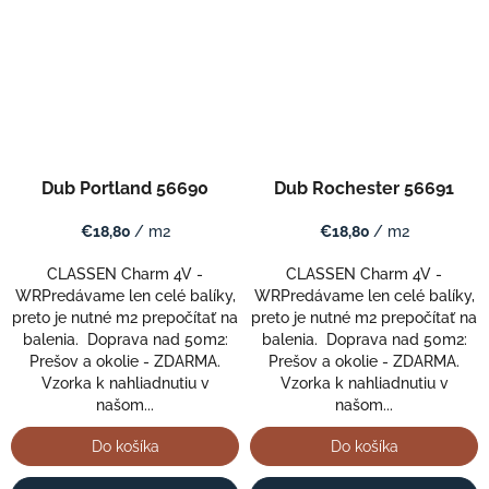
Dub Portland 56690
Dub Rochester 56691
€18,80
/ m2
€18,80
/ m2
CLASSEN Charm 4V -
CLASSEN Charm 4V -
WRPredávame len celé balíky,
WRPredávame len celé balíky,
preto je nutné m2 prepočítať na
preto je nutné m2 prepočítať na
balenia. Doprava nad 50m2:
balenia. Doprava nad 50m2:
Prešov a okolie - ZDARMA.
Prešov a okolie - ZDARMA.
Vzorka k nahliadnutiu v
Vzorka k nahliadnutiu v
našom...
našom...
Do košíka
Do košíka