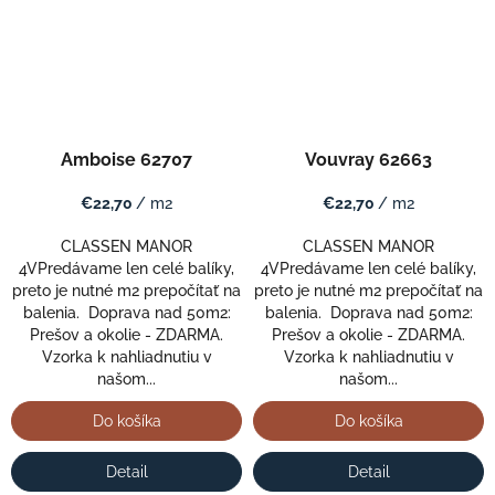
Amboise 62707
Vouvray 62663
€22,70
/ m2
€22,70
/ m2
CLASSEN MANOR
CLASSEN MANOR
4VPredávame len celé balíky,
4VPredávame len celé balíky,
preto je nutné m2 prepočítať na
preto je nutné m2 prepočítať na
balenia. Doprava nad 50m2:
balenia. Doprava nad 50m2:
Prešov a okolie - ZDARMA.
Prešov a okolie - ZDARMA.
Vzorka k nahliadnutiu v
Vzorka k nahliadnutiu v
našom...
našom...
Do košíka
Do košíka
Detail
Detail