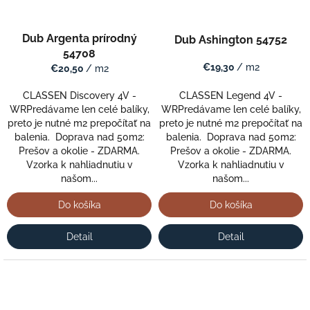
Dub Argenta prírodný
Dub Ashington 54752
54708
€19,30
/ m2
€20,50
/ m2
CLASSEN Legend 4V -
CLASSEN Discovery 4V -
WRPredávame len celé balíky,
WRPredávame len celé balíky,
preto je nutné m2 prepočítať na
preto je nutné m2 prepočítať na
balenia. Doprava nad 50m2:
balenia. Doprava nad 50m2:
Prešov a okolie - ZDARMA.
Prešov a okolie - ZDARMA.
Vzorka k nahliadnutiu v
Vzorka k nahliadnutiu v
našom...
našom...
Do košíka
Do košíka
Detail
Detail