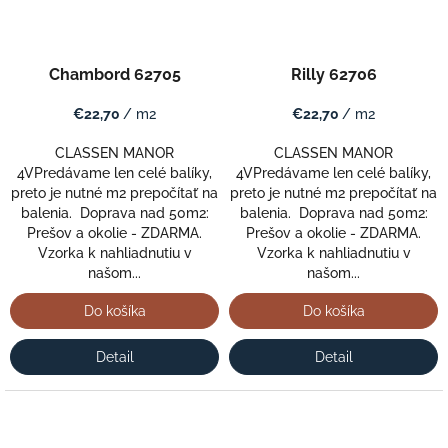
Chambord 62705
Rilly 62706
€22,70
/ m2
€22,70
/ m2
CLASSEN MANOR
CLASSEN MANOR
4VPredávame len celé balíky,
4VPredávame len celé balíky,
preto je nutné m2 prepočítať na
preto je nutné m2 prepočítať na
balenia. Doprava nad 50m2:
balenia. Doprava nad 50m2:
Prešov a okolie - ZDARMA.
Prešov a okolie - ZDARMA.
Vzorka k nahliadnutiu v
Vzorka k nahliadnutiu v
našom...
našom...
Do košíka
Do košíka
Detail
Detail