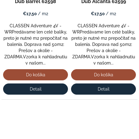
Dub Barrel 62598
Dub Alcanta 62599
€17,50
/ m2
€17,50
/ m2
CLASSEN Adventure 4V -
CLASSEN Adventure 4V -
WRPredávame len celé balíky,
WRPredávame len celé balíky,
preto je nutné m2 prepočítať na
preto je nutné m2 prepočítať na
balenia. Doprava nad 50m2:
balenia. Doprava nad 50m2:
Prešov a okolie -
Prešov a okolie -
ZDARMA.Vzorka k nahliadnutiu
ZDARMA.Vzorka k nahliadnutiu
v našom...
v našom...
Do košíka
Do košíka
Detail
Detail