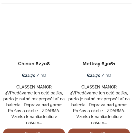
Chinon 62708
Mettray 63061
€22,70
/ m2
€22,70
/ m2
CLASSEN MANOR
CLASSEN MANOR
4VPredávame len celé balíky,
4VPredávame len celé balíky,
preto je nutné m2 prepočítať na
preto je nutné m2 prepočítať na
balenia. Doprava nad 50m2:
balenia. Doprava nad 50m2:
Prešov a okolie - ZDARMA.
Prešov a okolie - ZDARMA.
Vzorka k nahliadnutiu v
Vzorka k nahliadnutiu v
našom...
našom...