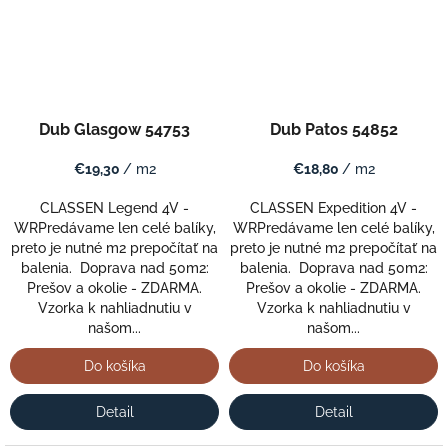
Dub Glasgow 54753
Dub Patos 54852
€19,30
/ m2
€18,80
/ m2
CLASSEN Legend 4V -
CLASSEN Expedition 4V -
WRPredávame len celé balíky,
WRPredávame len celé balíky,
preto je nutné m2 prepočítať na
preto je nutné m2 prepočítať na
balenia. Doprava nad 50m2:
balenia. Doprava nad 50m2:
Prešov a okolie - ZDARMA.
Prešov a okolie - ZDARMA.
Vzorka k nahliadnutiu v
Vzorka k nahliadnutiu v
našom...
našom...
Do košíka
Do košíka
Detail
Detail