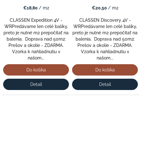
€18,80
/ m2
€20,50
/ m2
CLASSEN Expedition 4V -
CLASSEN Discovery 4V -
WRPredávame len celé balíky,
WRPredávame len celé balíky,
preto je nutné m2 prepočítať na
preto je nutné m2 prepočítať na
balenia. Doprava nad 50m2:
balenia. Doprava nad 50m2:
Prešov a okolie - ZDARMA.
Prešov a okolie - ZDARMA.
Vzorka k nahliadnutiu v
Vzorka k nahliadnutiu v
našom...
našom...
Do košíka
Do košíka
Detail
Detail