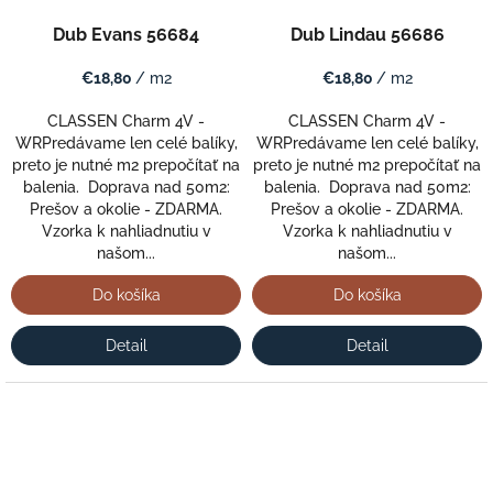
Dub Evans 56684
Dub Lindau 56686
€18,80
/ m2
€18,80
/ m2
CLASSEN Charm 4V -
CLASSEN Charm 4V -
WRPredávame len celé balíky,
WRPredávame len celé balíky,
preto je nutné m2 prepočítať na
preto je nutné m2 prepočítať na
balenia. Doprava nad 50m2:
balenia. Doprava nad 50m2:
Prešov a okolie - ZDARMA.
Prešov a okolie - ZDARMA.
Vzorka k nahliadnutiu v
Vzorka k nahliadnutiu v
našom...
našom...
Do košíka
Do košíka
Detail
Detail