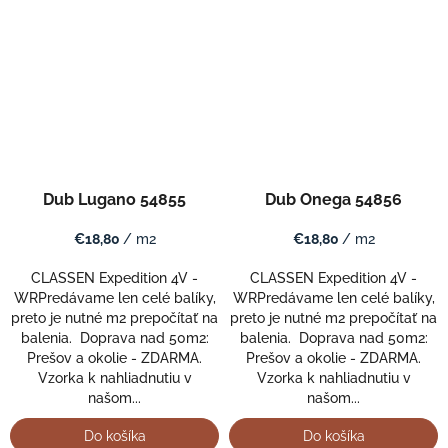
Dub Lugano 54855
Dub Onega 54856
€18,80
/ m2
€18,80
/ m2
CLASSEN Expedition 4V -
CLASSEN Expedition 4V -
WRPredávame len celé balíky,
WRPredávame len celé balíky,
preto je nutné m2 prepočítať na
preto je nutné m2 prepočítať na
balenia. Doprava nad 50m2:
balenia. Doprava nad 50m2:
Prešov a okolie - ZDARMA.
Prešov a okolie - ZDARMA.
Vzorka k nahliadnutiu v
Vzorka k nahliadnutiu v
našom...
našom...
Do košíka
Do košíka