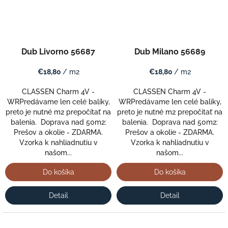
Dub Livorno 56687
Dub Milano 56689
€18,80
/ m2
€18,80
/ m2
CLASSEN Charm 4V -
CLASSEN Charm 4V -
WRPredávame len celé balíky,
WRPredávame len celé balíky,
preto je nutné m2 prepočítať na
preto je nutné m2 prepočítať na
balenia. Doprava nad 50m2:
balenia. Doprava nad 50m2:
Prešov a okolie - ZDARMA.
Prešov a okolie - ZDARMA.
Vzorka k nahliadnutiu v
Vzorka k nahliadnutiu v
našom...
našom...
Do košíka
Do košíka
Detail
Detail