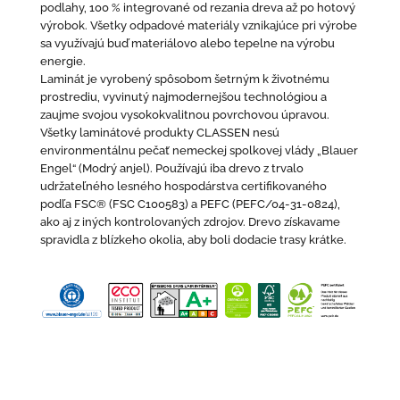
podlahy, 100 % integrované od rezania dreva až po hotový
výrobok. Všetky odpadové materiály vznikajúce pri výrobe
sa využívajú buď materiálovo alebo tepelne na výrobu
energie.
Laminát je vyrobený spôsobom šetrným k životnému
prostrediu, vyvinutý najmodernejšou technológiou a
zaujme svojou vysokokvalitnou povrchovou úpravou.
Všetky laminátové produkty CLASSEN nesú
environmentálnu pečať nemeckej spolkovej vlády „Blauer
Engel“ (Modrý anjel). Používajú iba drevo z trvalo
udržateľného lesného hospodárstva certifikovaného
podľa FSC® (FSC C100583) a PEFC (PEFC/04-31-0824),
ako aj z iných kontrolovaných zdrojov. Drevo získavame
spravidla z blízkeho okolia, aby boli dodacie trasy krátke.