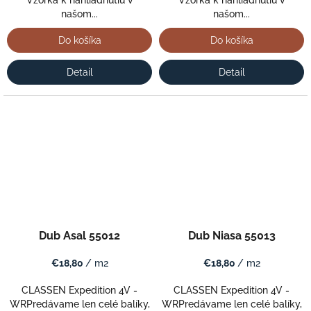
Vzorka k nahliadnutiu v
Vzorka k nahliadnutiu v
našom...
našom...
Do košíka
Do košíka
Detail
Detail
Dub Asal 55012
Dub Niasa 55013
€18,80
/ m2
€18,80
/ m2
CLASSEN Expedition 4V -
CLASSEN Expedition 4V -
WRPredávame len celé balíky,
WRPredávame len celé balíky,