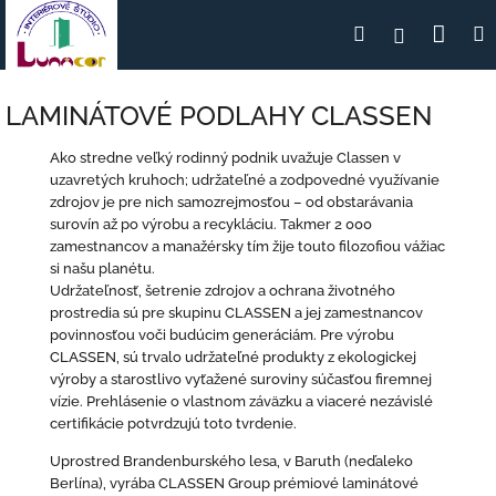
Prejsť
Nák
Hľadať
Prihlásen
na
obsah
koší
LAMINÁTOVÉ PODLAHY CLASSEN
Ako stredne veľký rodinný podnik uvažuje Classen v
uzavretých kruhoch; udržateľné a zodpovedné využívanie
zdrojov je pre nich samozrejmosťou – od obstarávania
surovín až po výrobu a recykláciu. Takmer 2 000
zamestnancov a manažérsky tím žije touto filozofiou vážiac
si našu planétu.
Udržateľnosť, šetrenie zdrojov a ochrana životného
prostredia sú pre skupinu CLASSEN a jej zamestnancov
povinnosťou voči budúcim generáciám. Pre výrobu
CLASSEN, sú trvalo udržateľné produkty z ekologickej
výroby a starostlivo vyťažené suroviny súčasťou firemnej
vízie. Prehlásenie o vlastnom záväzku a viaceré nezávislé
certifikácie potvrdzujú toto tvrdenie.
Uprostred Brandenburského lesa, v Baruth (neďaleko
Berlína), vyrába CLASSEN Group prémiové laminátové