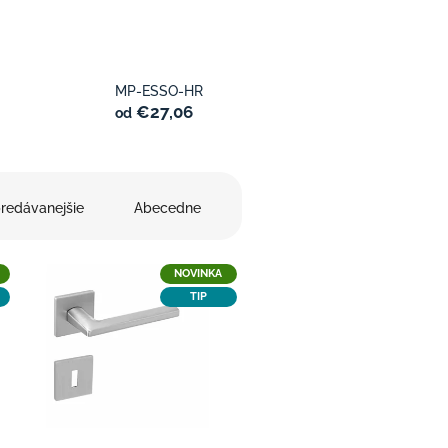
MP-ESSO-HR
€27,06
od
redávanejšie
Abecedne
NOVINKA
TIP