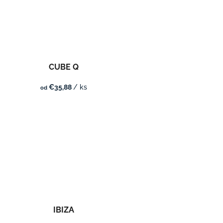
CUBE Q
€35,88
/ ks
od
IBIZA