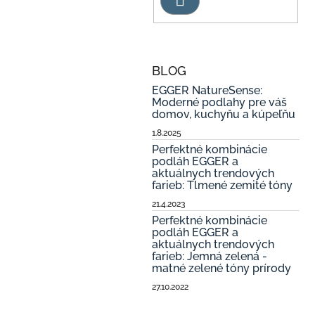
BLOG
EGGER NatureSense:
Moderné podlahy pre váš
domov, kuchyňu a kúpeľňu
1.8.2025
Perfektné kombinácie
podláh EGGER a
aktuálnych trendových
farieb: Tlmené zemité tóny
21.4.2023
Perfektné kombinácie
podláh EGGER a
aktuálnych trendových
farieb: Jemná zelená -
matné zelené tóny prírody
27.10.2022