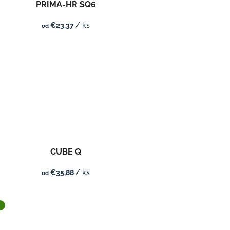
PRIMA-HR SQ6
€23,37
/ ks
od
CUBE Q
€35,88
/ ks
od