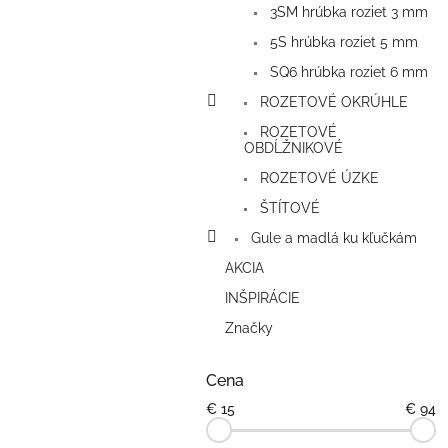
3SM hrúbka roziet 3 mm
5S hrúbka roziet 5 mm
SQ6 hrúbka roziet 6 mm
ROZETOVÉ OKRÚHLE
ROZETOVÉ
OBDĹŽNIKOVÉ
ROZETOVÉ ÚZKE
ŠTÍTOVÉ
Gule a madlá ku kľučkám
AKCIA
INŠPIRÁCIE
Značky
Cena
€
15
€
94