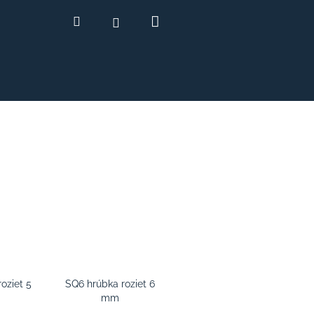
Nákupný
Hľadať
Prihlásenie
košík
oziet 5
SQ6 hrúbka roziet 6
mm