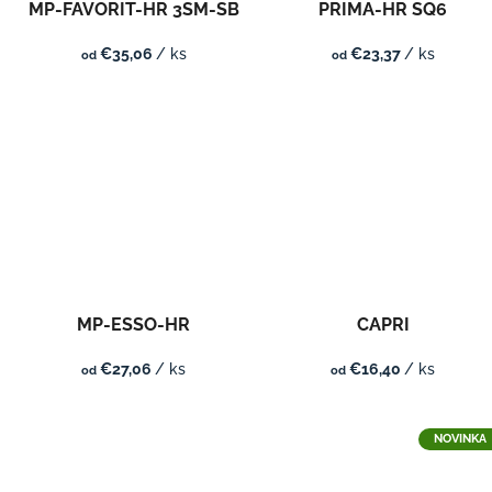
MP-FAVORIT-HR 3SM-SB
PRIMA-HR SQ6
u
t
k
o
€35,06
/ ks
€23,37
/ ks
od
od
t
v
o
v
MP-ESSO-HR
CAPRI
€27,06
/ ks
€16,40
/ ks
od
od
NOVINKA