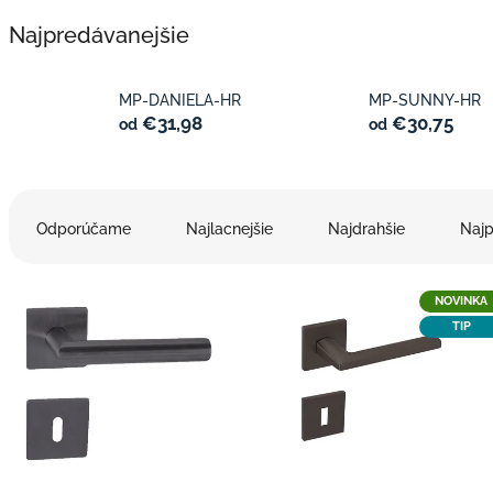
Najpredávanejšie
MP-DANIELA-HR
MP-SUNNY-HR
€31,98
€30,75
od
od
R
a
Odporúčame
Najlacnejšie
Najdrahšie
Najp
d
e
V
n
NOVINKA
ý
i
TIP
p
e
i
p
s
r
p
o
r
d
o
u
d
k