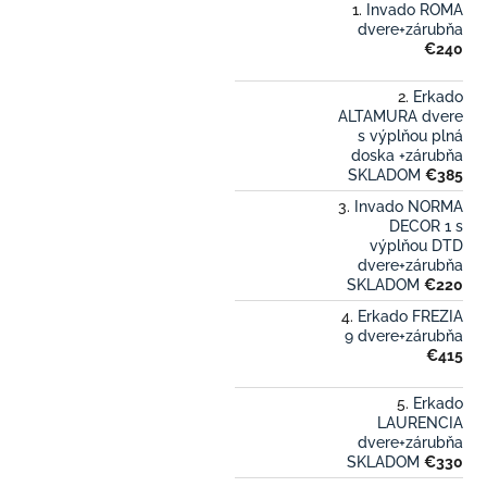
Invado ROMA
dvere+zárubňa
€240
Erkado
ALTAMURA dvere
s výplňou plná
doska +zárubňa
SKLADOM
€385
Invado NORMA
DECOR 1 s
výplňou DTD
dvere+zárubňa
SKLADOM
€220
Erkado FREZIA
9 dvere+zárubňa
€415
Erkado
LAURENCIA
dvere+zárubňa
SKLADOM
€330