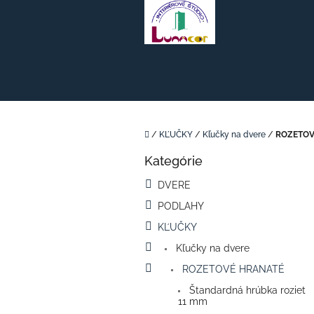
Prejsť
na
obsah
Domov
/
KĽUČKY
/
Kľučky na dvere
/
ROZETOV
B
Kategórie
o
Preskočiť
kategórie
č
DVERE
n
PODLAHY
ý
p
KĽUČKY
a
Kľučky na dvere
n
e
ROZETOVÉ HRANATÉ
l
Štandardná hrúbka roziet
11 mm