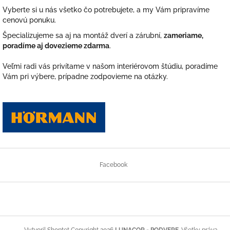
r
Vyberte si u nás všetko čo potrebujete, a my Vám pripravíme
e
cenovú ponuku.
n
Špecializujeme sa aj na montáž dverí a zárubní,
zameriame,
á
poradíme aj dovezieme zdarma
.
s
j
Veľmi radi vás privítame v našom interiérovom štúdiu, poradíme
Vám pri výbere, prípadne zodpovieme na otázky.
e
t
o
V
á
š
Z
d
á
Facebook
o
p
ä
m
t
o
i
v
e
.