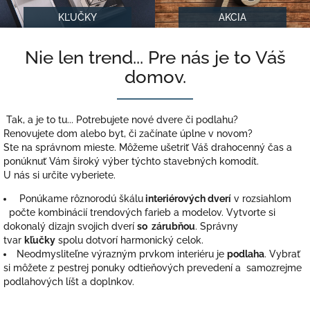
KĽUČKY
AKCIA
N
Nie len trend... Pre nás je to Váš
i
domov.
e
l
e
Tak, a je to tu... Potrebujete nové dvere či podlahu?
n
Renovujete dom alebo byt, či začínate úplne v novom?
t
Ste na správnom mieste. Môžeme ušetriť Váš drahocenný čas a
ponúknuť Vám široký výber týchto stavebných komodít.
r
U nás si určite vyberiete.
e
Ponúkame rôznorodú škálu
interiérových dverí
v rozsiahlom
n
počte kombinácií trendových farieb a modelov. Vytvorte si
d
dokonalý dizajn svojich dverí
so zárubňou
. Správny
.
tvar
kľučky
spolu dotvorí harmonický celok.
.
Neodmysliteľne výrazným prvkom interiéru je
podlaha
. Vybrať
si môžete z pestrej ponuky odtieňových prevedení a samozrejme
.
podlahových líšt a doplnkov.
P