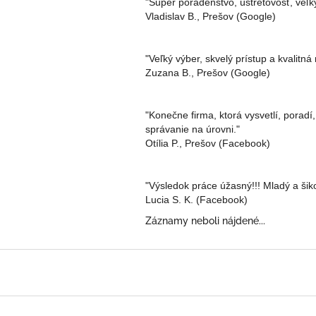
"Super poradenstvo, ústretovosť, veľk
Vladislav B., Prešov (Google)
"Veľký výber, skvelý prístup a kvalitn
Zuzana B., Prešov (Google)
"Konečne firma, ktorá vysvetlí, poradí
správanie na úrovni."
Otília P., Prešov (Facebook)
"Výsledok práce úžasný!!! Mladý a šik
Lucia S. K. (Facebook)
Záznamy neboli nájdené...
Z
á
p
ä