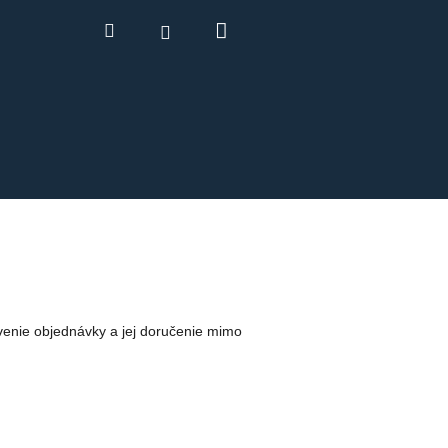
Nákupný
Hľadať
Prihlásenie
košík
venie objednávky a jej doručenie mimo