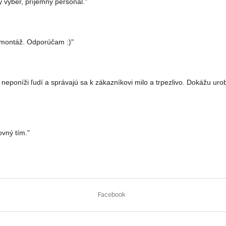
ý výber, príjemný personál."
á montáž. Odporúčam :)"
, neponíži ľudí a správajú sa k zákazníkovi milo a trpezlivo. Dokážu ur
ovný tím."
Facebook