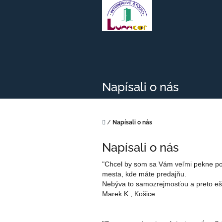
Prejsť
na
obsah
Napísali o nás
Domov
/
Napísali o nás
Napísali o nás
"Chcel by som sa Vám veľmi pekne poď
mesta, kde máte predajňu.
Nebýva to samozrejmosťou a preto eš
Marek K., Košice