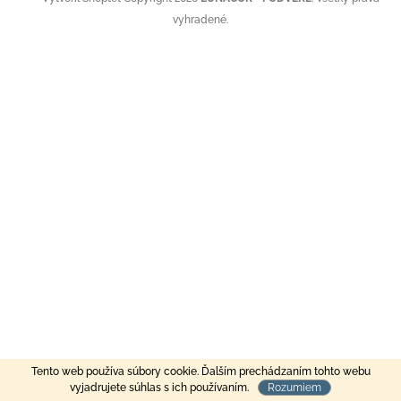
vyhradené.
Tento web používa súbory cookie. Ďalším prechádzaním tohto webu
MOŽNOSŤ OBJEDNANIA SA MIMO OTVÁRACÍCH HODÍN
vyjadrujete súhlas s ich používaním.
Rozumiem