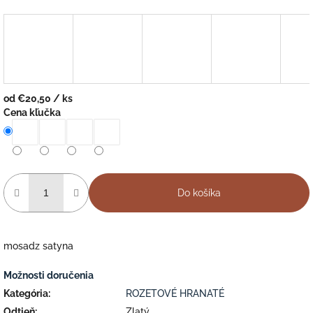
od
€20,50
/ ks
Jednotková
Cena kľučka
cena:
Do košíka
mosadz satyna
Možnosti doručenia
Kategória
:
ROZETOVÉ HRANATÉ
Odtieň
:
Zlatý