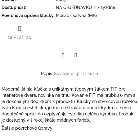
Dostupnosť
:
NA OBJEDNÁVKU 2-4 týždne
Povrchová úprava kľučky
:
Mosadz satyna (MB)
OPÝTAŤ SA
Facebook
Twitter
Popis
Súvisiace (4)
Diskusia
Moderná, štíhla kľučka s unikátnym typovým štítkom FIT pre
interiérové ​​dvere, novinka na trhu.
Kovanie FIT má hrúbku 6 mm a
je dokonalým doplnkom k produktu.
Kľučky so štvorcovou rozetou
typu K majú estetickú, jednotnú štruktúru podrúčky, ktorá nemá
dodatočné spoje, čo ovplyvňuje estetiku celého výrobku.
Produkt
je dostupný v širokej škále módnych farieb.
Ďalšie povrchové úpravy: