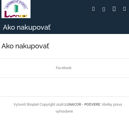
Prejsť
Nák
Hľadať
Prihlásen
na
obsah
koší
Ako nakupovať
Ako nakupovať
Z
á
Facebook
p
ä
t
i
e
Copyright 2026
LUNACOR - PODVERE
. Všetky práva
Vytvoril Shoptet
vyhradené.