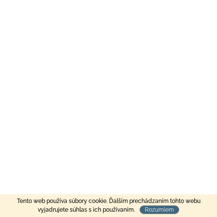
Tento web používa súbory cookie. Ďalším prechádzaním tohto webu
MOŽNOSŤ OBJEDNANIA SA MIMO OTVÁRACÍCH HODÍN
vyjadrujete súhlas s ich používaním.
Rozumiem