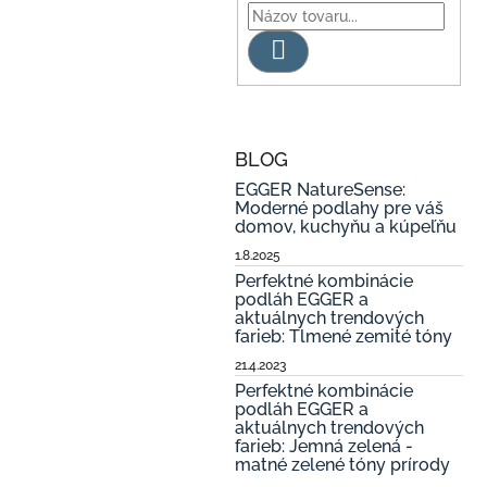
Hľadať
BLOG
EGGER NatureSense:
Moderné podlahy pre váš
domov, kuchyňu a kúpeľňu
1.8.2025
Perfektné kombinácie
podláh EGGER a
aktuálnych trendových
farieb: Tlmené zemité tóny
21.4.2023
Perfektné kombinácie
podláh EGGER a
aktuálnych trendových
farieb: Jemná zelená -
matné zelené tóny prírody