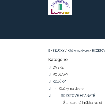
Prejsť
na
obsah
Domov
/
KĽUČKY
/
Kľučky na dvere
/
ROZETOV
B
Kategórie
o
Preskočiť
kategórie
č
DVERE
n
PODLAHY
ý
p
KĽUČKY
a
Kľučky na dvere
n
e
ROZETOVÉ HRANATÉ
l
Štandardná hrúbka roziet