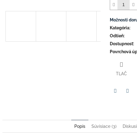
Možnosti dor
Kategória
:
Odtieň
:
Dostupnosť
:
Povrchová úp
TLAČ
Facebook
Twit
Popis
Súvisiace (3)
Diskus