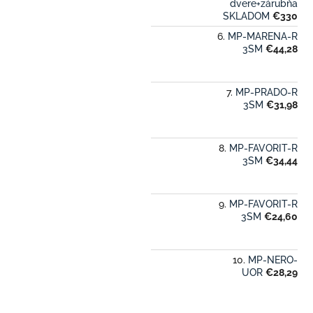
dvere+zárubňa
SKLADOM
€330
MP-MARENA-R
3SM
€44,28
MP-PRADO-R
3SM
€31,98
MP-FAVORIT-R
3SM
€34,44
MP-FAVORIT-R
3SM
€24,60
MP-NERO-
UOR
€28,29