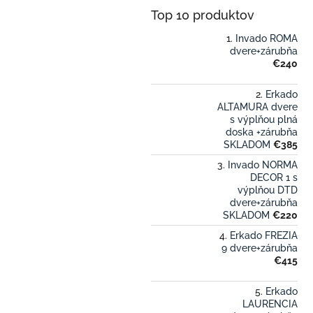
Top 10 produktov
Invado ROMA
dvere+zárubňa
€240
Erkado
ALTAMURA dvere
s výplňou plná
doska +zárubňa
SKLADOM
€385
Invado NORMA
DECOR 1 s
výplňou DTD
dvere+zárubňa
SKLADOM
€220
Erkado FREZIA
9 dvere+zárubňa
€415
Erkado
LAURENCIA