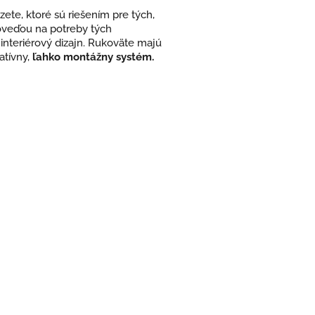
zete, ktoré sú riešením pre tých,
poveďou na potreby tých
 interiérový dizajn. Rukoväte majú
atívny,
ľahko montážny systém.