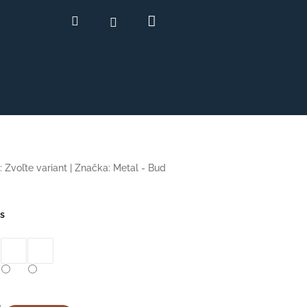
Nákupný
Hľadať
Prihlásenie
košík
:
Zvoľte variant
|
Značka:
Metal - Bud
s