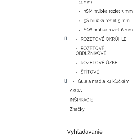
11 mm
3SM hrúbka roziet 3 mm
5S hrúbka roziet 5 mm
SQ6 hrúbka roziet 6 mm
ROZETOVÉ OKRÚHLE
ROZETOVÉ
OBDĹŽNIKOVÉ
ROZETOVÉ ÚZKE
ŠTÍTOVÉ
Gule a madlá ku kľučkám
AKCIA
INŠPIRÁCIE
Značky
Vyhľadávanie