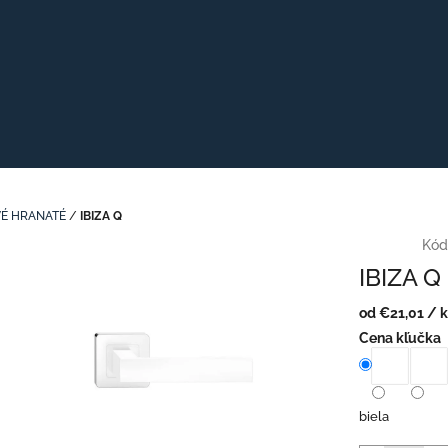
É HRANATÉ
/
IBIZA Q
Kód
IBIZA Q
od
€21,01
/ k
Jednotková
Cena kľučka
cena:
biela