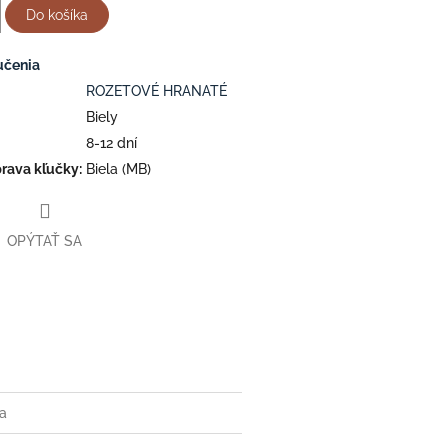
Do košíka
učenia
ROZETOVÉ HRANATÉ
Biely
8-12 dní
rava kľučky
:
Biela (MB)
OPÝTAŤ SA
ter
ia