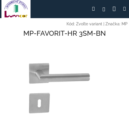
Prejsť
Nák
Hľadať
Prihlásen
na
obsah
koší
Kód:
Zvoľte variant
|
Značka:
MP
MP-FAVORIT-HR 3SM-BN