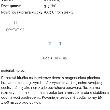
Dostupnosť
:
3-5 dní
Povrchová úprava kľučky
:
(OC) Chróm lesklý
OPÝTAŤ SA
Facebook
Twitter
Popis
Diskusia
materiál: nerez
Rozetová kľučka na interiérové dvere s magnetickou plochou
hranatou rozetou je vyrobená z vysokokvalitnej nehrdzavejúcej
ocele, známej ako nerez a je povrchovo upravená. Rozeta má
rozmery 55 mm x 55 mm a hrúbku len 3 mm. Je farebne stabilná a
odolná voči opotrebeniu. Kovanie je testované podľa normy EN
1906 na 200 000 cyklov.