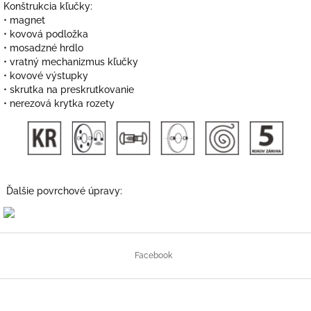
Konštrukcia kľučky:
• magnet
• kovová podložka
• mosadzné hrdlo
• vratný mechanizmus kľučky
• kovové výstupky
• skrutka na preskrutkovanie
• nerezová krytka rozety
Ďalšie povrchové úpravy:
Z
á
Facebook
p
ä
t