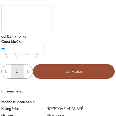
od
€25,73
/ ks
Jednotková
Cena kľučka
cena:
Do košíka
Brúsená nerez
Možnosti doručenia
Kategória
:
ROZETOVÉ HRANATÉ
Odtieň
:
Strieborný