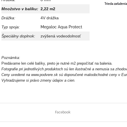
Množstvo v balíku:
2,22 m2
Drážka:
4V drážka
Typ spoja:
Megaloc Aqua Protect
Špeciálny doplnok:
zvýšená vodeodolnosť
Poznámka:
Predávame len celé balíky, preto je nutné m2 prepočítať na balenia.
Fotografie pri jednotlivých produktoch sú len ilustračné a nemusia sa zhodo
Ceny uvedené na www.podvere.sk sú doporučené maloobchodné ceny v Eur
Vyhradzujeme si právo zmeny údajov a cien.
Z
á
Facebook
p
ä