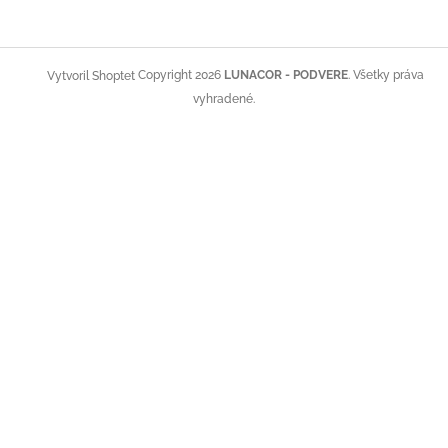
t
i
e
Copyright 2026
LUNACOR - PODVERE
. Všetky práva
Vytvoril Shoptet
vyhradené.