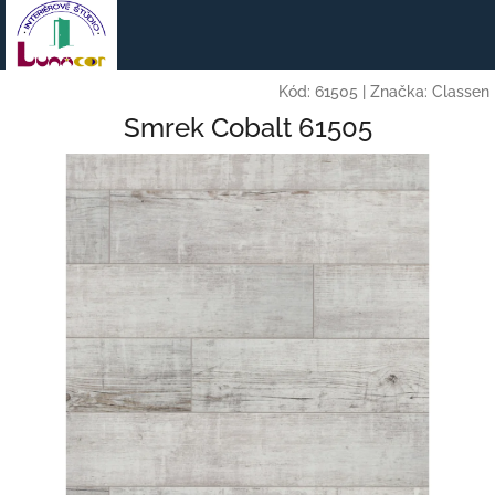
Prejsť
na
obsah
Kód:
61505
|
Značka:
Classen
Smrek Cobalt 61505