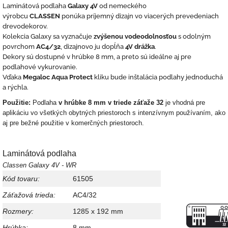
Laminátová podlaha
Galaxy 4V
od nemeckého
výrobcu
CLASSEN
ponúka príjemný dizajn vo viacerých prevedeniach
drevodekorov.
Kolekcia Galaxy sa vyznačuje
zvýšenou vodeodolnosťou
s odolným
povrchom
AC4/32
, dizajnovo ju dopĺňa
4V drážka
.
Dekory sú dostupné v hrúbke 8 mm, a preto sú ideálne aj pre
podlahové vykurovanie.
Vďaka
Megaloc Aqua Protect
kliku bude inštalácia podlahy jednoduchá
a rýchla.
Použitie:
Podlaha
v hrúbke 8 mm
v triede záťaže 32
je vhodná pre
aplikáciu vo všetkých obytných priestoroch s intenzívnym používaním, ako
aj pre bežné použitie v komerčných priestoroch.
Laminátová podlaha
Classen Galaxy 4V - WR
Kód tovaru:
61505
Záťažová trieda:
AC4/32
Rozmery:
1285 x 192 mm
Hrúbka:
8 mm