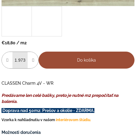
€18,80
/ m2
Jednotková
cena:
Do košíka
CLASSEN Charm 4V - WR
Predávame len celé balíky, preto je nutné m2 prepočítať na
balenia.
Doprava nad 50m2: Prešov a okolie - ZDARMA.
Vzorka k nahliadnutiu v našom
interiérovom štúdiu.
Možnosti doručenia