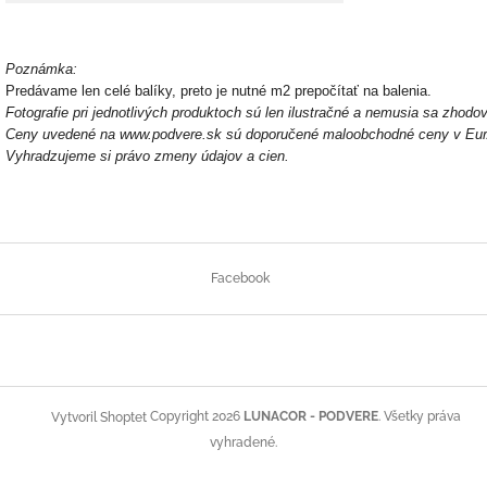
Poznámka:
Predávame len celé balíky, preto je nutné m2 prepočítať na balenia.
Fotografie pri jednotlivých produktoch sú len ilustračné a nemusia sa zhodo
Ceny uvedené na www.podvere.sk sú doporučené maloobchodné ceny v Eur
Vyhradzujeme si právo zmeny údajov a cien.
Z
á
Facebook
p
ä
t
i
e
Copyright 2026
LUNACOR - PODVERE
. Všetky práva
Vytvoril Shoptet
vyhradené.