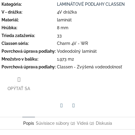
Kategória
:
LAMINÁTOVÉ PODLAHY CLASSEN
V - drážka
:
4V drážka
Materiál
:
laminát
Hrúbka
:
8 mm
Trieda zaťaženia
:
33
Classen séria
:
Charm 4V - WR
Povrchová úprava podlahy
:
Vodeodolný laminát
Množstvo v balíku
:
1,973 m2
Povrchová úprava podlahy
:
Classen - Zvýšená vodeodolnosť
OPÝTAŤ SA
Facebook
Twitter
Popis
Súvisiace súbory (2)
Videá (2)
Diskusia