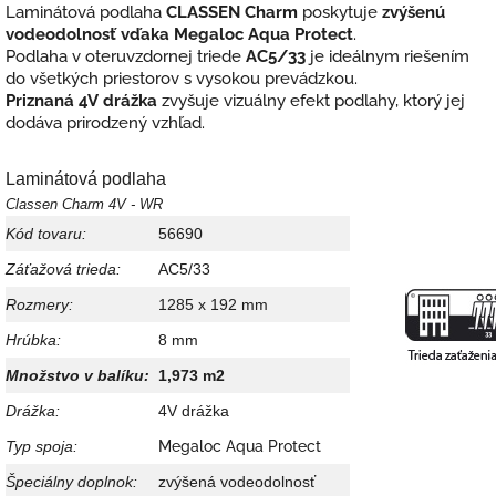
Laminátová podlaha
CLASSEN Charm
poskytuje
zvýšenú
vodeodolnosť vďaka Megaloc Aqua Protect
.
Podlaha v oteruvzdornej triede
AC5/33
je ideálnym riešením
do všetkých priestorov s vysokou prevádzkou.
Priznaná 4V drážka
zvyšuje vizuálny efekt podlahy, ktorý jej
dodáva prirodzený vzhľad.
Laminátová podlaha
Classen Charm 4V - WR
Kód tovaru:
56690
Záťažová trieda:
AC5/33
Rozmery:
1285 x 192 mm
Hrúbka:
8 mm
Množstvo v balíku:
1,973 m2
Drážka:
4V drážka
Typ spoja:
Megaloc Aqua Protect
Špeciálny doplnok:
zvýšená vodeodolnosť