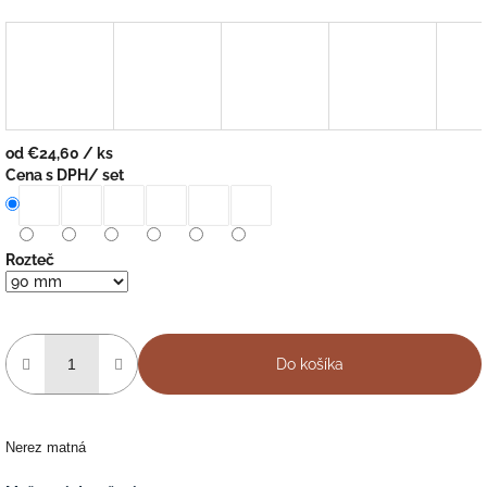
od
€24,60
/ ks
Jednotková
Cena s DPH/ set
cena:
Rozteč
Do košíka
Nerez matná