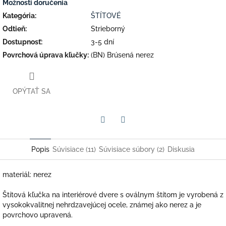
Možnosti doručenia
Kategória
:
ŠTÍTOVÉ
Odtieň
:
Strieborný
Dostupnosť
:
3-5 dní
Povrchová úprava kľučky
:
(BN) Brúsená nerez
OPÝTAŤ SA
Facebook
Twitter
Popis
Súvisiace (11)
Súvisiace súbory (2)
Diskusia
materiál: nerez
Štítová kľučka na interiérové dvere s oválnym štítom je vyrobená z
vysokokvalitnej nehrdzavejúcej ocele, známej ako nerez a je
povrchovo upravená.