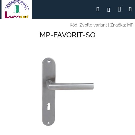
Prejsť
Nák
Hľadať
Prihlásen
na
obsah
koší
Kód:
Zvoľte variant
|
Značka:
MP
MP-FAVORIT-SO