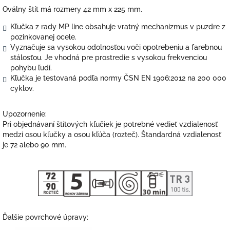
Oválny štít má rozmery 42 mm x 225 mm.
Kľučka z rady MP line obsahuje vratný mechanizmus v puzdre z
pozinkovanej ocele.
Vyznačuje sa vysokou odolnosťou voči opotrebeniu a farebnou
stálosťou. Je vhodná pre prostredie s vysokou frekvenciou
pohybu ľudí.
Kľučka je testovaná podľa normy ČSN EN 1906:2012 na 200 000
cyklov.
Upozornenie:
Pri objednávaní štítových kľučiek je potrebné vedieť vzdialenosť
medzi osou kľučky a osou kľúča (rozteč). Štandardná vzdialenosť
je 72 alebo 90 mm.
Ďalšie povrchové úpravy: