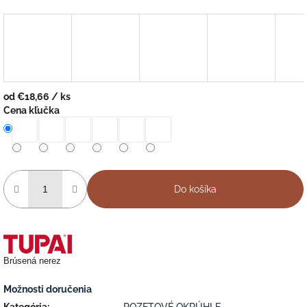
od
€18,66
/ ks
Jednotková
Cena kľučka
cena:
Do košíka
Brúsená nerez
Možnosti doručenia
Kategória
:
ROZETOVÉ OKRÚHLE