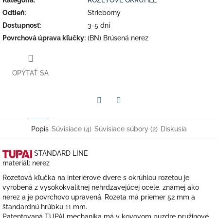
Odtieň
:
Strieborný
Dostupnosť
:
3-5 dní
Povrchová úprava kľučky
:
(BN) Brúsená nerez
OPÝTAŤ SA
Facebook
Twitter
Popis
Súvisiace (4)
Súvisiace súbory (2)
Diskusia
STANDARD LINE
materiál:
nerez
Rozetová kľučka na interiérové dvere s okrúhlou rozetou je
vyrobená z vysokokvalitnej nehrdzavejúcej ocele, známej ako
nerez a je povrchovo upravená. Rozeta má priemer 52 mm a
štandardnú hrúbku 11 mm.
Patentovaná TUPAI mechanika má v kovovom puzdre pružinové