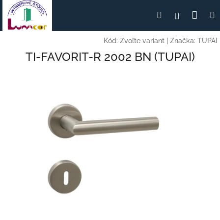
Prejsť
Nák
Hľadať
Prihlásen
na
obsah
koší
Kód:
Zvoľte variant
|
Značka:
TUPAI
TI-FAVORIT-R 2002 BN (TUPAI)