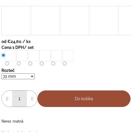
od
€24,60
/ ks
Jednotková
Cena s DPH/ set
cena:
Rozteč
Do košíka
Nerez matná