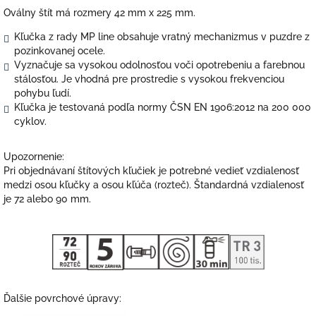
Oválny štít má rozmery 42 mm x 225 mm.
Kľučka z rady MP line obsahuje vratný mechanizmus v puzdre z
pozinkovanej ocele.
Vyznačuje sa vysokou odolnosťou voči opotrebeniu a farebnou
stálosťou. Je vhodná pre prostredie s vysokou frekvenciou
pohybu ľudí.
Kľučka je testovaná podľa normy ČSN EN 1906:2012 na 200 000
cyklov.
Upozornenie:
Pri objednávaní štítových kľučiek je potrebné vedieť vzdialenosť
medzi osou kľučky a osou kľúča (rozteč). Štandardná vzdialenosť
je 72 alebo 90 mm.
Ďalšie povrchové úpravy: