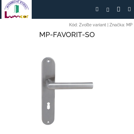
Prejsť
Nák
Hľadať
Prihlásen
na
obsah
koší
Kód:
Zvoľte variant
|
Značka:
MP
MP-FAVORIT-SO