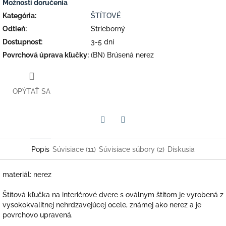
Možnosti doručenia
Kategória
:
ŠTÍTOVÉ
Odtieň
:
Strieborný
Dostupnosť
:
3-5 dní
Povrchová úprava kľučky
:
(BN) Brúsená nerez
OPÝTAŤ SA
Facebook
Twitter
Popis
Súvisiace (11)
Súvisiace súbory (2)
Diskusia
materiál: nerez
Štítová kľučka na interiérové dvere s oválnym štítom je vyrobená z
vysokokvalitnej nehrdzavejúcej ocele, známej ako nerez a je
povrchovo upravená.