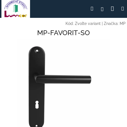
Prejsť
Nák
Hľadať
Prihlásen
na
obsah
koší
Kód:
Zvoľte variant
|
Značka:
MP
MP-FAVORIT-SO