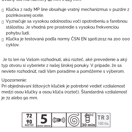
Kľučka z rady MP line obsahuje vratný mechanizmus v puzdre z
pozinkovanej ocele.
Vyznačuje sa vysokou odolnosťou voči opotrebeniu a farebnou
stálosťou. Je vhodná pre prostredie s vysokou frekvenciou
pohybu ľudí.
Kľučka je testovaná podľa normy ČSN EN 1906:2012 na 200 000
cyklov.
Je to len na Vašom rozhodnutí, akú rozteč, aké prevedenie a aký
typ otvoru si vyberiete z našej širokej ponuky. V prípade, že sa
neviete rozhodnúť, radi Vám poradíme a pomôžeme s výberom.
Upozornenie:
Pri objednávaní štítových kľučiek je potrebné vedieť vzdialenosť
medzi osou kľučky a osou kľúča (rozteč). Štandardná vzdialenosť
je 72 alebo 90 mm.