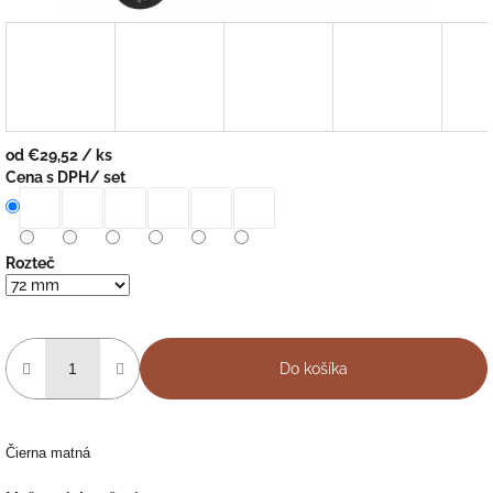
od
€29,52
/ ks
Jednotková
Cena s DPH/ set
cena:
Rozteč
Do košíka
Čierna matná