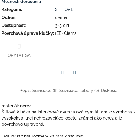
Možnosti doručenia
Kategória
:
ŠTÍTOVÉ
Odtieň
:
čierna
Dostupnosť
:
3-5 dní
Povrchová úprava kľučky
:
(EB) Čierna
OPÝTAŤ SA
Facebook
Twitter
Popis
Súvisiace (6)
Súvisiace súbory (2)
Diskusia
materiál: nerez
Štítová kľučka na interiérové dvere s oválnym štítom je vyrobená z
vysokokvalitnej nehrdzavejúcej ocele, známej ako nerez a je
povrchovo upravená.
Oválny štít má rozmery 42 mm x 225 mm.