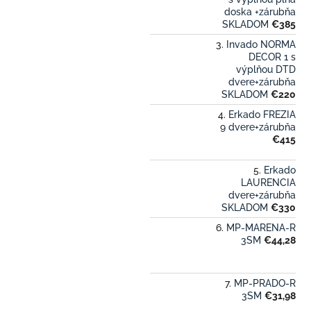
doska +zárubňa
SKLADOM
€385
Invado NORMA
DECOR 1 s
výplňou DTD
dvere+zárubňa
SKLADOM
€220
Erkado FREZIA
9 dvere+zárubňa
€415
Erkado
LAURENCIA
dvere+zárubňa
SKLADOM
€330
MP-MARENA-R
3SM
€44,28
MP-PRADO-R
3SM
€31,98