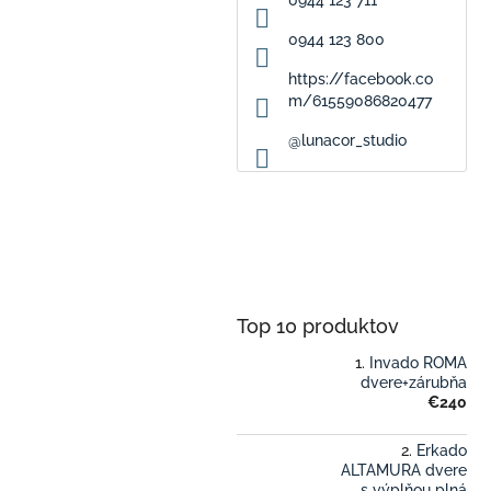
0944 123 800
https://facebook.co
m/61559086820477
@lunacor_studio
Top 10 produktov
Invado ROMA
dvere+zárubňa
€240
Erkado
ALTAMURA dvere
s výplňou plná