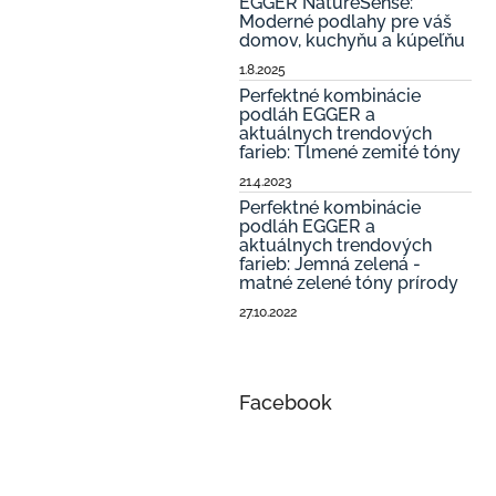
EGGER NatureSense:
Moderné podlahy pre váš
domov, kuchyňu a kúpeľňu
1.8.2025
Perfektné kombinácie
podláh EGGER a
aktuálnych trendových
farieb: Tlmené zemité tóny
21.4.2023
Perfektné kombinácie
podláh EGGER a
aktuálnych trendových
farieb: Jemná zelená -
matné zelené tóny prírody
27.10.2022
Facebook