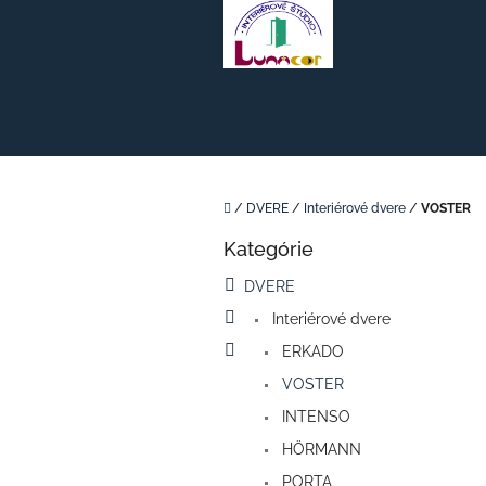
Prejsť
na
obsah
Domov
/
DVERE
/
Interiérové dvere
/
VOSTER
B
Kategórie
o
Preskočiť
kategórie
č
DVERE
n
Interiérové dvere
ý
p
ERKADO
a
VOSTER
n
e
INTENSO
l
HÖRMANN
PORTA