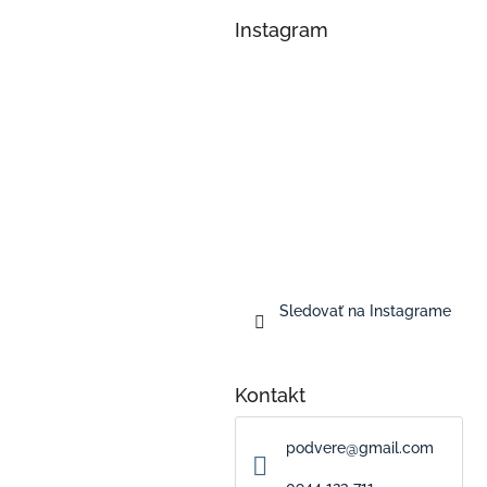
Instagram
Sledovať na Instagrame
Kontakt
podvere
@
gmail.com
0944 123 711