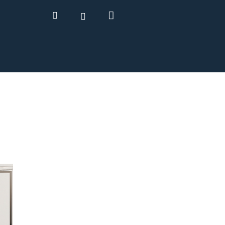
Nákupný
Hľadať
Prihlásenie
košík