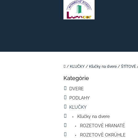
Prejsť
na
obsah
Domov
/
KĽUČKY
/
Kľučky na dvere
/
ŠTÍTOVÉ
B
Kategórie
o
Preskočiť
kategórie
č
DVERE
n
PODLAHY
ý
p
KĽUČKY
a
Kľučky na dvere
n
e
ROZETOVÉ HRANATÉ
l
ROZETOVÉ OKRÚHLE