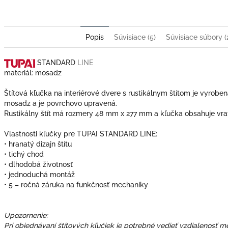
Popis
Súvisiace (5)
Súvisiace súbory (
STANDARD
LINE
materiál: mosadz
Štítová kľučka na interiérové dvere s rustikálnym štítom je vyroben
mosadz a je povrchovo upravená.
Rustikálny štít má rozmery 48 mm x 277 mm a kľučka obsahuje vr
Vlastnosti kľučky pre TUPAI STANDARD LINE:
• hranatý dizajn štítu
• tichý chod
• dlhodobá životnosť
• jednoduchá montáž
• 5 – ročná záruka na funkčnosť mechaniky
Upozornenie:
Pri objednávaní štítových kľučiek je potrebné vedieť vzdialenosť m