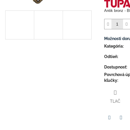
Antik bronz - 
Možnosti dor
Kategória
:
Odtieň
:
Dostupnosť
:
Povrchová ú
kľučky
:
TLAČ
Facebook
Twit