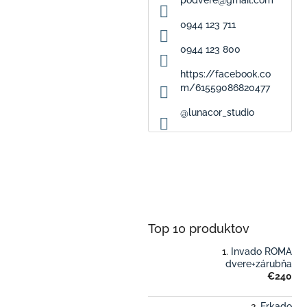
0944 123 711
0944 123 800
https://facebook.co
m/61559086820477
@lunacor_studio
Top 10 produktov
Invado ROMA
dvere+zárubňa
€240
Erkado