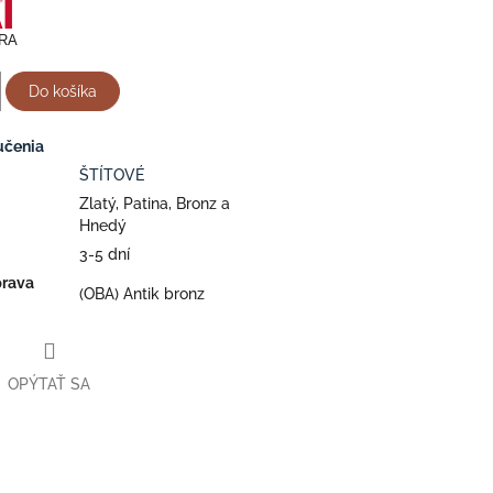
BRA
Do košíka
učenia
ŠTÍTOVÉ
Zlatý, Patina, Bronz a
Hnedý
3-5 dní
prava
(OBA) Antik bronz
OPÝTAŤ SA
ter