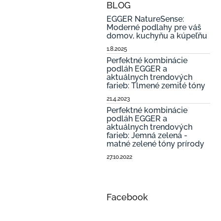
BLOG
EGGER NatureSense:
Moderné podlahy pre váš
domov, kuchyňu a kúpeľňu
1.8.2025
Perfektné kombinácie
podláh EGGER a
aktuálnych trendových
farieb: Tlmené zemité tóny
21.4.2023
Perfektné kombinácie
podláh EGGER a
aktuálnych trendových
farieb: Jemná zelená -
matné zelené tóny prírody
27.10.2022
Facebook