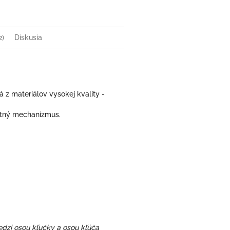
2)
Diskusia
á z materiálov vysokej kvality -
atný mechanizmus.
edzi osou kľučky a osou kľúča