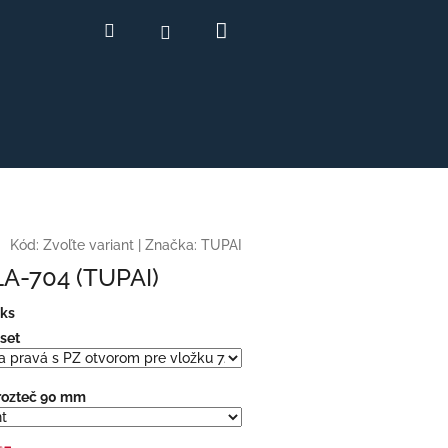
Nákupný
Hľadať
Prihlásenie
košík
Kód:
Zvoľte variant
|
Značka:
TUPAI
A-704 (TUPAI)
 ks
set
rozteč 90 mm