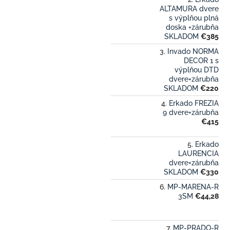
ALTAMURA dvere
s výplňou plná
doska +zárubňa
SKLADOM
€385
Invado NORMA
DECOR 1 s
výplňou DTD
dvere+zárubňa
SKLADOM
€220
Erkado FREZIA
9 dvere+zárubňa
€415
Erkado
LAURENCIA
dvere+zárubňa
SKLADOM
€330
MP-MARENA-R
3SM
€44,28
MP-PRADO-R