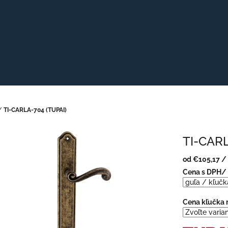
/
TI-CARLA-704 (TUPAI)
TI-CARL
od
€105,17
/
Jednotková
Cena s DPH/ 
cena:
Cena kľučka 