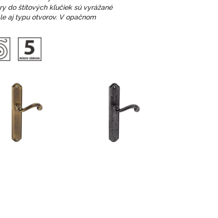
ory do štítových kľučiek sú vyrážané
ale aj typu otvorov. V opačnom