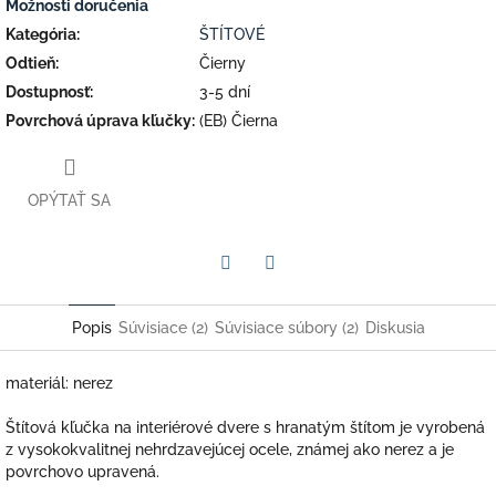
Možnosti doručenia
Kategória
:
ŠTÍTOVÉ
Odtieň
:
Čierny
Dostupnosť
:
3-5 dní
Povrchová úprava kľučky
:
(EB) Čierna
OPÝTAŤ SA
Facebook
Twitter
Popis
Súvisiace (2)
Súvisiace súbory (2)
Diskusia
materiál: nerez
Štítová kľučka na interiérové dvere s hranatým štítom je vyrobená
z vysokokvalitnej nehrdzavejúcej ocele, známej ako nerez a je
povrchovo upravená.