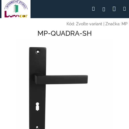
Prejsť
Nák
Hľadať
Prihlásen
na
obsah
koší
Kód:
Zvoľte variant
|
Značka:
MP
MP-QUADRA-SH