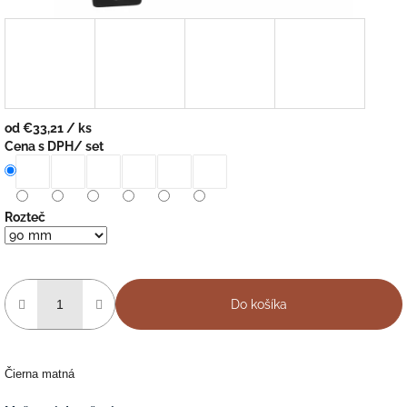
od
€33,21
/ ks
Jednotková
Cena s DPH/ set
cena:
Rozteč
Do košíka
Čierna matná