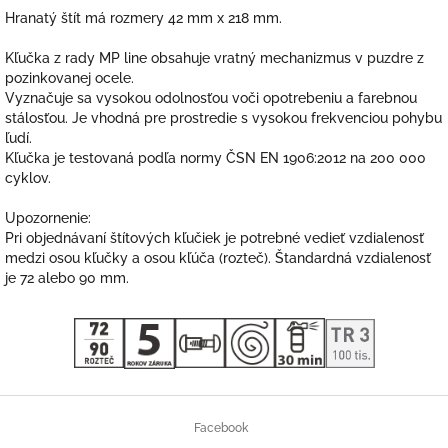
Hranatý štít má rozmery 42 mm x 218 mm.
Kľučka z rady MP line obsahuje vratný mechanizmus v puzdre z
pozinkovanej ocele.
Vyznačuje sa vysokou odolnosťou voči opotrebeniu a farebnou
stálosťou. Je vhodná pre prostredie s vysokou frekvenciou pohybu
ľudí.
Kľučka je testovaná podľa normy ČSN EN 1906:2012 na 200 000
cyklov.
Upozornenie:
Pri objednávaní štítových kľučiek je potrebné vedieť vzdialenosť
medzi osou kľučky a osou kľúča (rozteč). Štandardná vzdialenosť
je 72 alebo 90 mm.
Z
á
Facebook