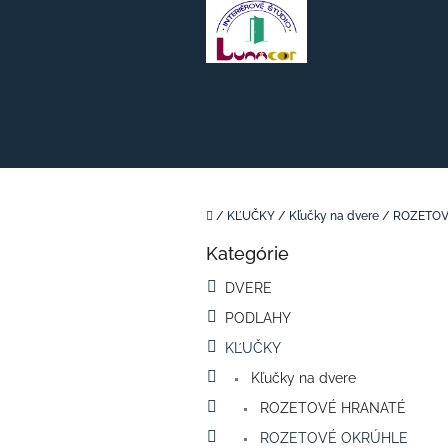
Prejsť
na
obsah
Domov
/
KĽUČKY
/
Kľučky na dvere
/
ROZETOV
B
Kategórie
o
Preskočiť
kategórie
č
DVERE
n
PODLAHY
ý
p
KĽUČKY
a
Kľučky na dvere
n
e
ROZETOVÉ HRANATÉ
l
ROZETOVÉ OKRÚHLE