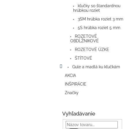
kľučky so štandardnou
hrúbkou roziet
3SM hrúbka roziet 3 mm
5S hrúbka roziet 5 mm
ROZETOVÉ
OBDĹŽNIKOVÉ
ROZETOVÉ ÚZKE
ŠTÍTOVÉ
Gule a madlá ku kľučkám
AKCIA
INŠPIRÁCIE
Značky
Vyhľadávanie