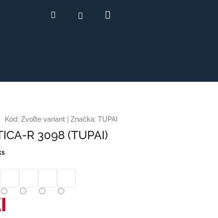
Nákupný
Hľadať
Prihlásenie
košík
Kód:
Zvoľte variant
|
Značka:
TUPAI
TICA-R 3098 (TUPAI)
ks