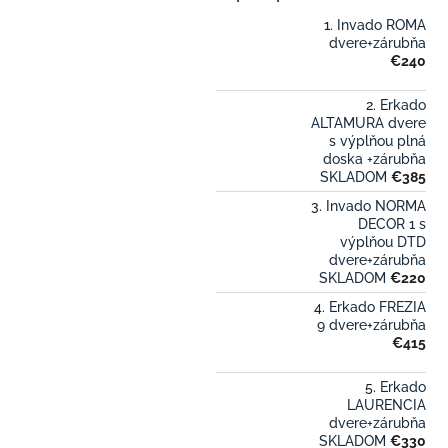
Invado ROMA
dvere+zárubňa
€240
Erkado
ALTAMURA dvere
s výplňou plná
doska +zárubňa
SKLADOM
€385
Invado NORMA
DECOR 1 s
výplňou DTD
dvere+zárubňa
SKLADOM
€220
Erkado FREZIA
9 dvere+zárubňa
€415
Erkado
LAURENCIA
dvere+zárubňa
SKLADOM
€330