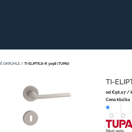
É OKRÚHLE
/
TI-ELIPTICA-R 3098 (TUPAI)
TI-ELIP
od
€56,07
/ 
Jednotková
Cena kľučka
cena:
Nikel perla