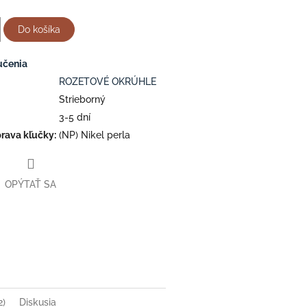
Do košíka
učenia
ROZETOVÉ OKRÚHLE
Strieborný
3-5 dní
rava kľučky
:
(NP) Nikel perla
OPÝTAŤ SA
ter
2)
Diskusia