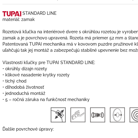
STANDARD
LINE
materiál: zamak
Rozetová kľučka na interiérové dvere s okrúhlou rozetou je vyroben
zamak a je povrchovo upravená. Rozeta má priemer 52 mm a štan
Patentovaná TUPAI mechanika má v kovovom puzdre pružinové kliky
uľahčujú tak jej montáž a zabezpečujú stabilné upevnenie bez mo
Vlastnosti kľučky pre TUPAI STANDARD LINE:
• okrúhly dizajn rozety
• klikové nasadenie krytky rozety
• tichý chod
• dlhodobá životnosť
• jednoduchá montáž
• 5 – ročná záruka na funkčnosť mechaniky
Ďalšie povrchové úpravy: