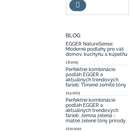
Hľadať
BLOG
EGGER NatureSense:
Moderné podlahy pre váš
domov, kuchyňu a kúpeľňu
1.8.2025
Perfektné kombinácie
podláh EGGER a
aktuálnych trendových
farieb: Tlmené zemité tóny
21.4.2023
Perfektné kombinácie
podláh EGGER a
aktuálnych trendových
farieb: Jemná zelená -
matné zelené tóny prírody
27.10.2022