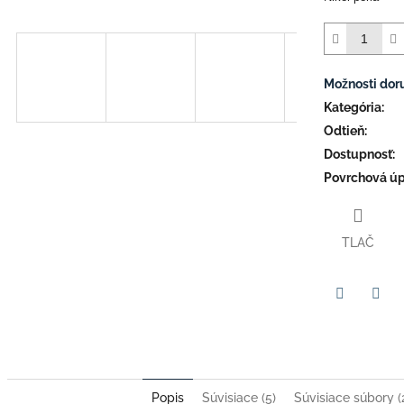
Možnosti dor
Kategória
:
Odtieň
:
Dostupnosť
:
Povrchová úp
TLAČ
Facebook
Twit
Popis
Súvisiace (5)
Súvisiace súbory (