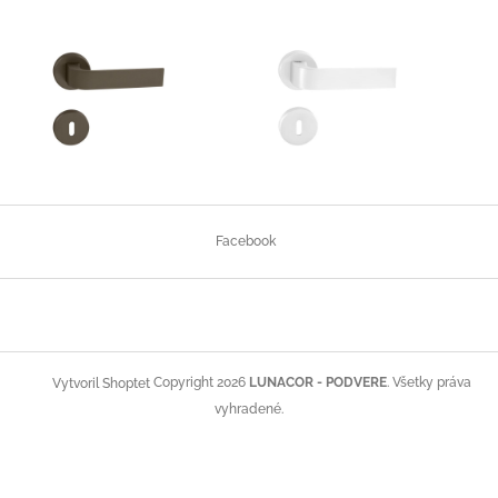
Z
á
Facebook
p
ä
t
i
e
Copyright 2026
LUNACOR - PODVERE
. Všetky práva
Vytvoril Shoptet
vyhradené.