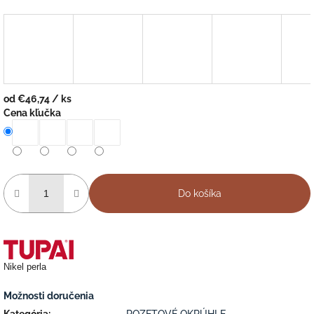
od
€46,74
/ ks
Jednotková
Cena kľučka
cena:
Do košíka
Nikel perla
Možnosti doručenia
Kategória
:
ROZETOVÉ OKRÚHLE