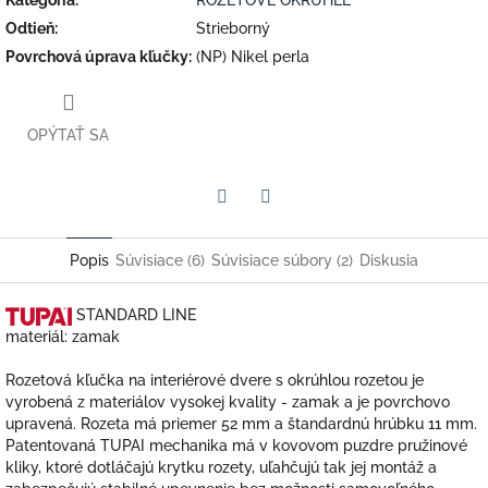
Odtieň
:
Strieborný
Povrchová úprava kľučky
:
(NP) Nikel perla
OPÝTAŤ SA
Facebook
Twitter
Popis
Súvisiace (6)
Súvisiace súbory (2)
Diskusia
STANDARD
LINE
materiál: zamak
Rozetová kľučka na interiérové dvere s okrúhlou rozetou je
vyrobená z materiálov vysokej kvality - zamak a je povrchovo
upravená. Rozeta má priemer 52 mm a štandardnú hrúbku 11 mm.
Patentovaná TUPAI mechanika má v kovovom puzdre pružinové
kliky, ktoré dotláčajú krytku rozety, uľahčujú tak jej montáž a