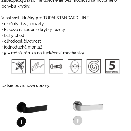
zabezpečujú stabilné upevnenie bez možnosti samovoľného
pohybu krytky.
Vlastnosti kľučky pre TUPAI STANDARD LINE:
• okrúhly dizajn rozety
• klikové nasadenie krytky rozety
• tichý chod
• dlhodobá životnosť
• jednoduchá montáž
• 5 – ročná záruka na funkčnosť mechaniky
Ďalšie povrchové úpravy: