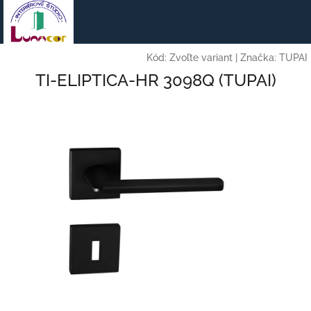
Prejsť
na
obsah
Kód:
Zvoľte variant
|
Značka:
TUPAI
TI-ELIPTICA-HR 3098Q (TUPAI)