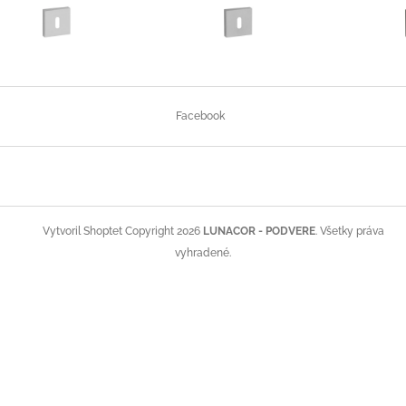
Z
á
Facebook
p
ä
t
i
e
Copyright 2026
LUNACOR - PODVERE
. Všetky práva
Vytvoril Shoptet
vyhradené.